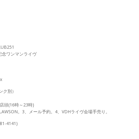
UB251
5周年記念ワンマンライヴ
x
リンク別）
店頭(16時～23時)
＆LAWSON。3、メール予約。4、VDHライヴ会場手売り。
1-4141)