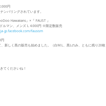
.000円
はナンバリングされています。
ooDoo Hawaiians』×『 FAUST 』
ス ドルマン、メンズ L 4.000円 ※限定数販売
//ja-jp.facebook.com/fausism
00円
、新しく黒の販売も始めました。（白M.L、黒Lのみ、ともに残り20枚
てきてくださいね！