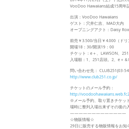
VooDoo Hawaiians結成1
出演：VooDoo Hawaiians
ゲスト：穴井仁吉、MAD大内
オープニングアクト：Daisy Rox
前売￥3.500/当日￥4.000（ド
開場18：30/開演19：00
チケット：e＋、LAWSON、251
入場順：1、251店頭。2、e＋
問い合わせ先： CLUB251(03-548
http://www.club251.co.jp/
チケットのメール予約：
http://voodoohawaiians.web.fc
※メール予約、取り置きチケッ
場時に整列入場出来ずその後の
—————————————
☆物販情報☆
29日に販売する物販情報をお知