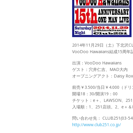
2014年11月29日（土）下北沢CL
VooDoo Hawaiians結成1
出演：VooDoo Hawaiians
ゲスト：穴井仁吉、MAD大内
オープニングアクト：Daisy Rox
前売￥3.500/当日￥4.000（ド
開場18：30/開演19：00
チケット：e＋、LAWSON、251
入場順：1、251店頭。2、e＋
問い合わせ先： CLUB251(03-548
http://www.club251.co.jp/