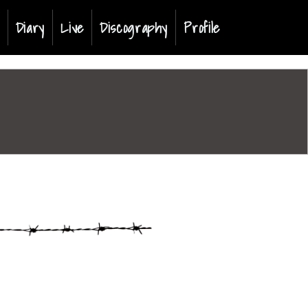
t)
Diary
Live
Discography
Profile