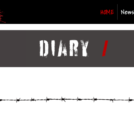
(curren
HOME
News
。
！