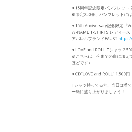
⚫︎15周年記念限定パンフレット 2
※限定250冊、パンフレットに
⚫︎15th Anniversary記念限定『V
W-NAME T-SHIRTS レディー
アパレルブランドFAUST
https:
⚫︎LOVE and ROLL Tシャツ 2.5
※こちらは、今までの白に加えて
ほどです）
⚫︎CD“LOVE and ROLL” 1.500円
Tシャツ持ってる方、当日は着
一緒に盛り上がりましょう！