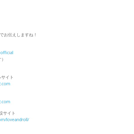
！
okでお伝えしますね！
fficial
す）
ャルサイト
2.com
2.com
特設サイト
m/loveandroll/