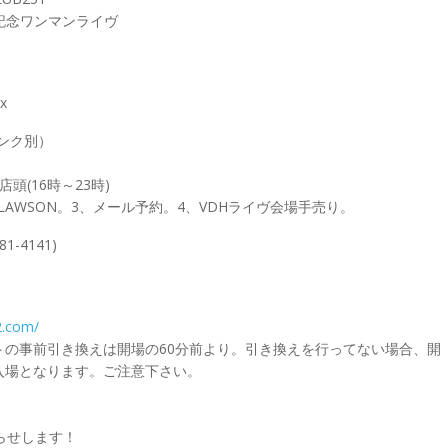
5周年記念ワンマンライヴ
x
リンク別）
店頭(16時～23時)
＆LAWSON。3、メール予約。4、VDHライヴ会場手売り。
1-4141)
2.com/
トの事前引き換えは開場の60分前より。引き換えを行ってない場合、開
入場となります。ご注意下さい。
らせします！