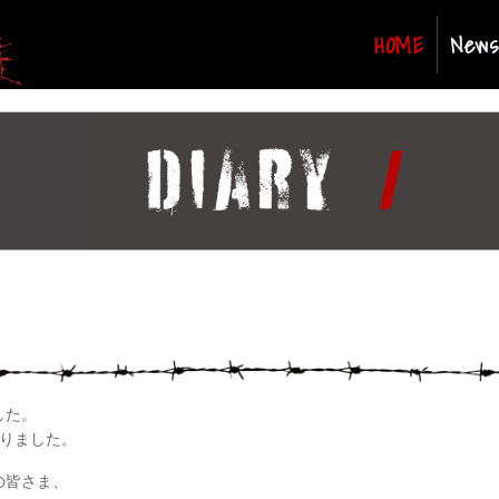
(curren
HOME
News
した。
りました。
の皆さま、