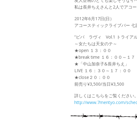
友人企画のとても楽しそうなイ
私は長井ちえさんと2人でアコ
2012年6月17日(日）
アコースティックライブバー 七
“ビバ ラヴィ Vol.1 トライ
～女たちは天女のテ～
★open １３：００
★break time １６：００～１
★「中山加奈子&長井ちえ」
LIVE １６：３０～１７：００
★close２０：００
前売り¥3,500/当日¥3,500
詳しくはこちらをご覧ください
http://www.7mentyo.com/sched