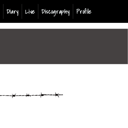
t)
Diary
Live
Discography
Profile