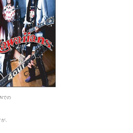
ONでの
ですが、
、