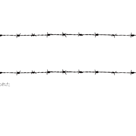
。
われた