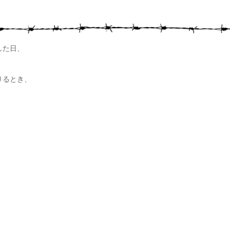
した日、
りるとき、