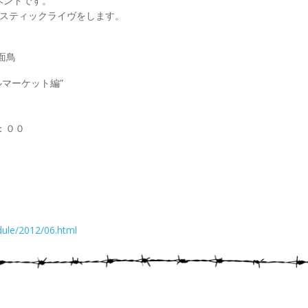
ベントです。
ースティックライヴをします。
面鳥
アルマーケット編”
７：００
。
ule/2012/06.html