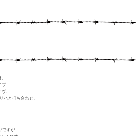
。
材、
イブ、
ライヴ、
とリハと打ち合わせ、
ヴですが、