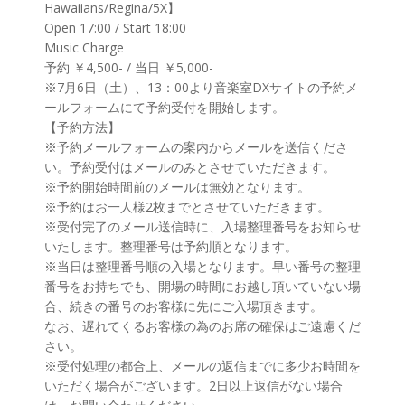
Hawaiians/Regina/5X】
Open
17:00
/
Start 18:00
Music Charge
予約 ￥4,500- / 当日 ￥5,000-
※
7月6日（土）
、
13：00
より音楽室DXサイトの予約メ
ールフォームにて予約受付を開始します。
【予約方法】
※予約メールフォームの案内からメールを送信くださ
い。予約受付はメールのみとさせていただきます。
※予約開始時間前のメールは無効となります。
※予約はお一人様2枚までとさせていただきます。
※受付完了のメール送信時に、入場整理番号をお知らせ
いたします。整理番号は予約順となります。
※当日は整理番号順の入場となります。早い番号の整理
番号をお持ちでも、開場の時間にお越し頂いていない場
合、続きの番号のお客様に先にご入場頂きます。
なお、遅れてくるお客様の為のお席の確保はご遠慮くだ
さい。
※受付処理の都合上、メールの返信までに多少お時間を
いただく場合がございます。2日以上返信がない場合