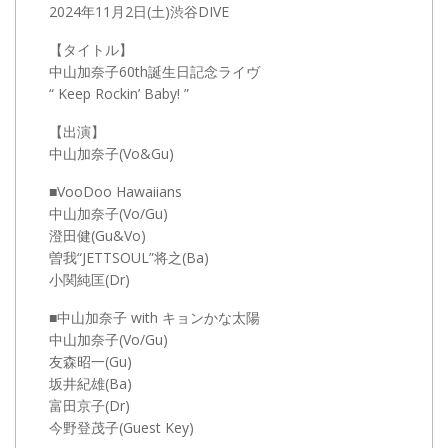
2024年11月2日(土)渋谷DIVE
【タイトル】
中山加奈子60th誕生日記念ライヴ
“ Keep Rockin’ Baby! ”
【出演】
中山加奈子(Vo&Gu)
■VooDoo Hawaiians
中山加奈子(Vo/Gu)
澄田健(Gu&Vo)
曽我“JETTSOUL”将之(Ba)
小関純匡(Dr)
■中山加奈子 with キョンかな太陽
中山加奈子(Vo/Gu)
友森昭一(Gu)
坂井紀雄(Ba)
富田京子(Dr)
今野登茂子(Guest Key)