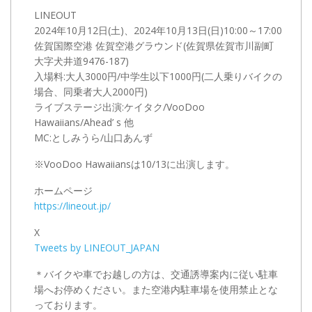
LINEOUT
2024年10月12日(土)、2024年10月13日(日)10:00～17:00
佐賀国際空港 佐賀空港グラウンド(佐賀県佐賀市川副町
大字犬井道9476-187)
入場料:大人3000円/中学生以下1000円(二人乗りバイクの
場合、同乗者大人2000円)
ライブステージ出演:ケイタク/VooDoo
Hawaiians/Ahead’ s 他
MC:としみうら/山口あんず
※VooDoo Hawaiiansは10/13に出演します。
ホームページ
https://lineout.jp/
X
Tweets by LINEOUT_JAPAN
＊バイクや車でお越しの方は、交通誘導案内に従い駐車
場へお停めください。また空港内駐車場を使用禁止とな
っております。