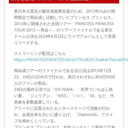
東日本大震災の被災地復興支援のため、2012年のみの期
間限定で再結成し活動していたプリンセス プリンセス。
2012年に開催された全国ツアー「PRINCESS PRINCESS
TOUR 2012 ～再会～」のツアーファイナルである東京
ドーム公演を2024年6月2日にライヴアルバムとして音源
リリースする。
ストリーミング配信はこちら
https://PRINCESSPRINCESS.lnk.to/TOUR2012saikaiTheLast
再結成ツアーのファイナルである当公演は2012年12月
23、24日の2DAYSで行われ、両日それぞれに約4万5000
人のファンが集結。
24日の最終公演では「OH YEAH!」「世界でいちばん熱
い夏」「ジュリアン」「KISS」「パパ」「M」など、代
表曲を多数披露している。
アリーナに設置されたセンターステージで演奏が行わ
れ、会場全体を大いに盛り上げ、「Diamonds」でライ
ブを締めくくっている。
プリンセス プリンセスは、女性バンドとして初めて日本