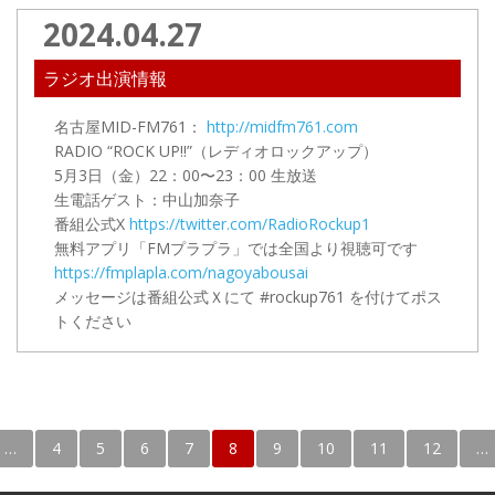
2024.04.27
ラジオ出演情報
名古屋MID-FM761：
http://midfm761.com
RADIO “ROCK UP!!”（レディオロックアップ）
5月3日（金）22：00〜23：00
生放送
生電話ゲスト：中山加奈子
番組公式X
https://twitter.com/RadioRockup1
無料アプリ「FMプラプラ」では全国より視聴可です
https://fmplapla.com/nagoyabousai
メッセージは番組公式Ｘにて #rockup761 を付けてポス
トください
…
4
5
6
7
8
9
10
11
12
…