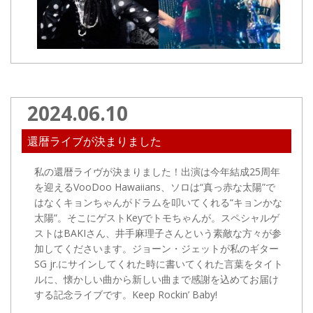
2024.06.10
還暦ライブが決まりました
私の還暦ライヴが決まりました！出演は今年結成25周年
を迎えるVooDoo Hawaiians、ソロは“真っ赤な太陽”で
はなくキョンちゃんがドラムを叩いてくれる“キョンかな
太陽”。そこにゲストKeyでトモちゃんが。スペシャルゲ
ストはBAKIさん、井手麻理子さんという素敵な方々が参
加してくださいます。ジョーン・ジェットが私のギター
SG jr.にサインしてくれた時に書いてくれた言葉をタイト
ルに、懐かしい曲から新しい曲まで感謝を込めてお届け
する記念ライブです。Keep Rockin’ Baby!