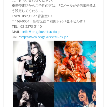
は、お問い合わせください。
※携帯電話からご予約の方は、PCメールが受信出来るよ
う設定してください。
Live&Dining Bar 音楽室DX
〒169-0051 新宿区西早稲田3-20-4金子ビルB1F
TEL :
03-5273-5110
MAIL :
info@ongakushitsu-dx.jp
URL :
http://www.ongakushitsu-dx.jp/